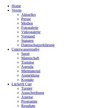
Home
Verein
Aktuelles
Presse
Medien
Fotogalerie
Videogalerie
Vorstand
Statuten
Datenschutzerklärung
Unterwasserrugby
Sport
Mannschaft
Training
Agenda
Mietmaterial
Anmeldung
Kontakt
Läckerli Cup
Turnier
Ausschreibung
Anreise
Programm
Resultate