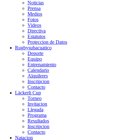
Noticias
Prensa
Medios
Fotos
Videos
Directiva
Estatutos
Proteccion de Datos
Rugbysubacuatico
Deporte
Equipo
Entrenamiento
Calendario
Alquileres
Inscripcion
Contacto
Läckerli Cup
Torneo
Invitacion
Llegada
Programa
Resultados
Inscripcion
Contacto
Natacion