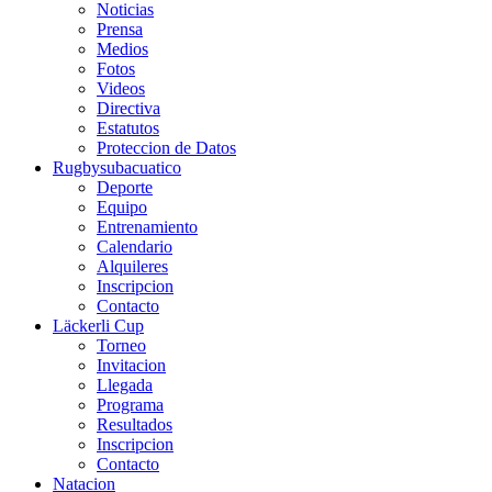
Noticias
Prensa
Medios
Fotos
Videos
Directiva
Estatutos
Proteccion de Datos
Rugbysubacuatico
Deporte
Equipo
Entrenamiento
Calendario
Alquileres
Inscripcion
Contacto
Läckerli Cup
Torneo
Invitacion
Llegada
Programa
Resultados
Inscripcion
Contacto
Natacion