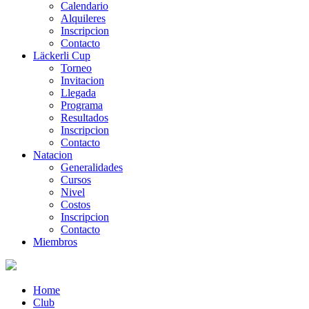
Calendario
Alquileres
Inscripcion
Contacto
Läckerli Cup
Torneo
Invitacion
Llegada
Programa
Resultados
Inscripcion
Contacto
Natacion
Generalidades
Cursos
Nivel
Costos
Inscripcion
Contacto
Miembros
Home
Club