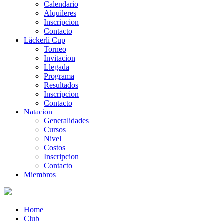
Calendario
Alquileres
Inscripcion
Contacto
Läckerli Cup
Torneo
Invitacion
Llegada
Programa
Resultados
Inscripcion
Contacto
Natacion
Generalidades
Cursos
Nivel
Costos
Inscripcion
Contacto
Miembros
Home
Club