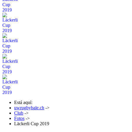
Está aquí:
uwrugbybale.ch
->
Club
->
Fotos
->
Läckerli Cup 2019