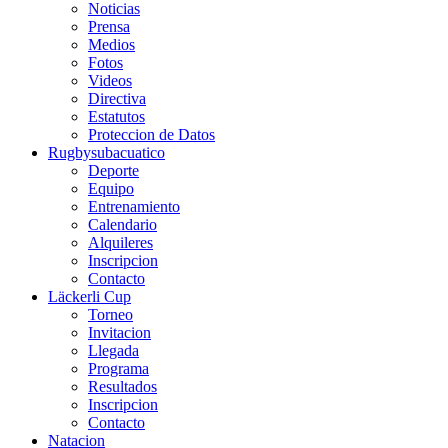
Noticias
Prensa
Medios
Fotos
Videos
Directiva
Estatutos
Proteccion de Datos
Rugbysubacuatico
Deporte
Equipo
Entrenamiento
Calendario
Alquileres
Inscripcion
Contacto
Läckerli Cup
Torneo
Invitacion
Llegada
Programa
Resultados
Inscripcion
Contacto
Natacion